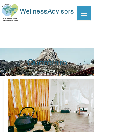
WellnessAdvisors
Querétaro