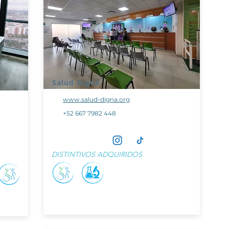
Salud Digna
www.salud-digna.org
+52 667 7982 448
DISTINTIVOS ADQUIRIDOS