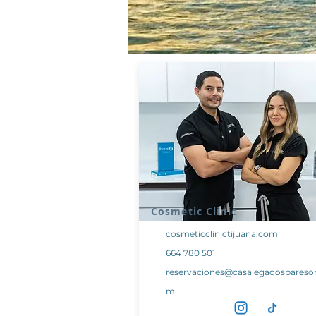
Cosmetic Clinic
cosmeticclinictijuana.com
664 780 501
reservaciones@casalegadosparesor
m