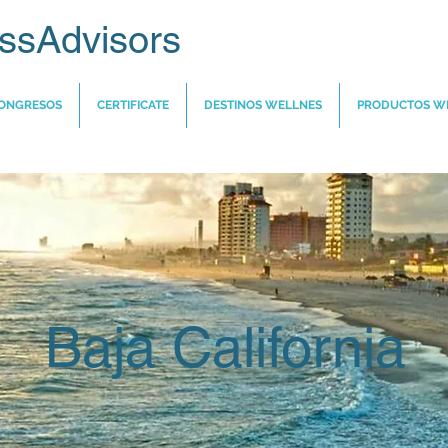
ssAdvisors
ONGRESOS
CERTIFICATE
DESTINOS WELLNES
PRODUCTOS W
Baja California