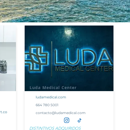
Luda Medical Center
ludamedical.com
664 780 5001
t.co
contacto@ludamedical.com
DISTINTIVOS ADQUIRIDOS