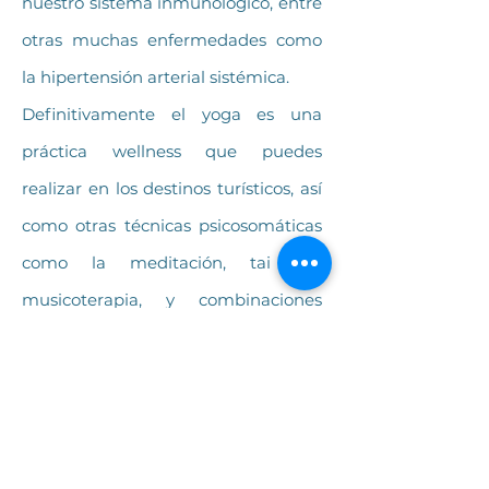
nuestro sistema inmunológico, entre
otras muchas enfermedades como
la hipertensión arterial sistémica.
Definitivamente el yoga es una
práctica wellness que puedes
realizar en los destinos turísticos, así
como otras técnicas psicosomáticas
como la meditación, tai chi,
musicoterapia, y combinaciones
holísticas que han demostrado
científicamente ser saludables.
La experiencia del turismo wellness
te hará cambiar a un estilo de vida
más saludable que te hará vivir más